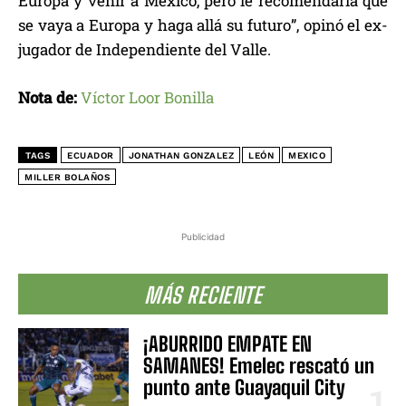
Europa y venir a México, pero le recomendaría que
se vaya a Europa y haga allá su futuro”, opinó el ex-
jugador de Independiente del Valle.
Nota de:
Víctor Loor Bonilla
TAGS
ECUADOR
JONATHAN GONZALEZ
LEÓN
MEXICO
MILLER BOLAÑOS
Publicidad
MÁS RECIENTE
¡ABURRIDO EMPATE EN
SAMANES! Emelec rescató un
punto ante Guayaquil City