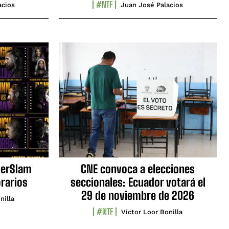
#NTF
acios
Juan José Palacios
erSlam
CNE convoca a elecciones
orarios
seccionales: Ecuador votará el
29 de noviembre de 2026
nilla
#NTF
Víctor Loor Bonilla