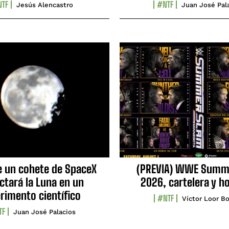
TF
#NTF
Jesús Alencastro
Juan José Pal
e un cohete de SpaceX
(PREVIA) WWE Summ
ctará la Luna en un
2026, cartelera y h
rimento científico
#NTF
Víctor Loor Bo
TF
Juan José Palacios