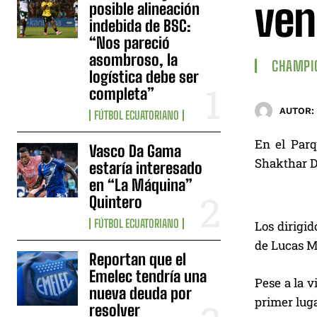
ven
posible alineación
indebida de BSC:
“Nos pareció
asombroso, la
CHAMPI
logística debe ser
completa”
AUTOR:
FÚTBOL ECUATORIANO
En el Parq
Vasco Da Gama
Shakthar D
estaría interesado
en “La Máquina”
Quintero
FÚTBOL ECUATORIANO
Los dirigid
de Lucas Mo
Reportan que el
Emelec tendría una
Pese a la v
nueva deuda por
primer luga
resolver