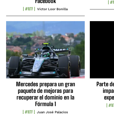
Facebook
#N
#NTF
Víctor Loor Bonilla
Mercedes prepara un gran
Parte d
paquete de mejoras para
impa
recuperar el dominio en la
expe
Fórmula 1
#N
#NTF
Juan José Palacios