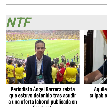
NTF
Periodista Ángel Barrera relata
Aquile
que estuvo detenido tras acudir
culpable
a una oferta laboral publicada en