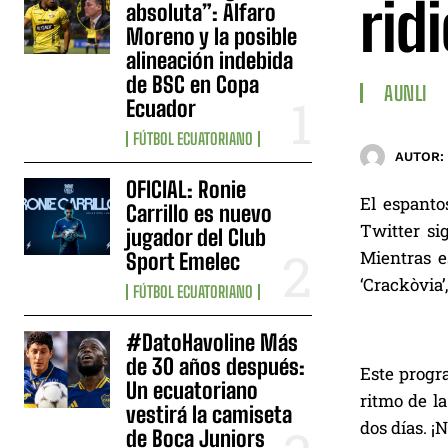
rid
absoluta”: Alfaro
Moreno y la posible
alineación indebida
de BSC en Copa
AUNLI
Ecuador
FÚTBOL ECUATORIANO
AUTOR:
OFICIAL: Ronie
El espanto
Carrillo es nuevo
Twitter si
jugador del Club
Mientras e
Sport Emelec
‘Crackòvia
FÚTBOL ECUATORIANO
#DatoHavoline Más
de 30 años después:
Este progr
Un ecuatoriano
ritmo de l
vestirá la camiseta
dos días. ¡N
de Boca Juniors