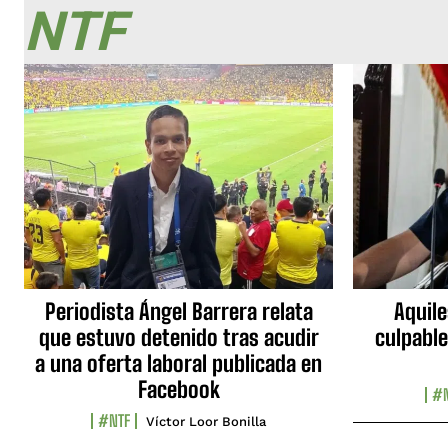
NTF
Periodista Ángel Barrera relata
Aquile
que estuvo detenido tras acudir
culpable
a una oferta laboral publicada en
Facebook
#N
#NTF
Víctor Loor Bonilla