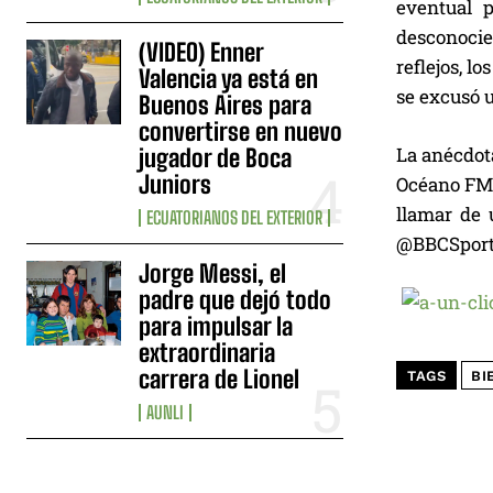
eventual p
desconocie
(VIDEO) Enner
reflejos, l
Valencia ya está en
se excusó u
Buenos Aires para
convertirse en nuevo
La anécdota
jugador de Boca
Juniors
Océano FM p
llamar de 
ECUATORIANOS DEL EXTERIOR
@BBCSport”,
Jorge Messi, el
padre que dejó todo
para impulsar la
extraordinaria
carrera de Lionel
TAGS
BI
AUNLI