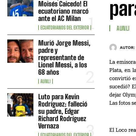
par
Moisés Caicedo! El
ecuatoriano marcó
ante el AC Milan
ECUATORIANOS DEL EXTERIOR
AUNLI
Murió Jorge Messi,
AUTOR:
padre y
representante de
La emisora
Lionel Messi, a los
Plata, en 
68 años
convirtió e
AUNLI
sucedió? E
dejar Olymp
Luto para Kevin
Las fotos s
Rodríguez: falleció
su padre, Edgar
Richard Rodríguez
Vernaza
El Loco rea
ECUATORIANOS DEL EXTERIOR