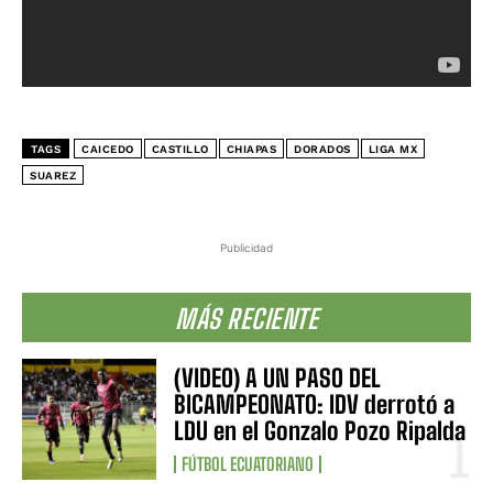
TAGS
CAICEDO
CASTILLO
CHIAPAS
DORADOS
LIGA MX
SUAREZ
Publicidad
MÁS RECIENTE
(VIDEO) A UN PASO DEL
BICAMPEONATO: IDV derrotó a
LDU en el Gonzalo Pozo Ripalda
FÚTBOL ECUATORIANO