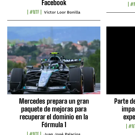
Facebook
#N
#NTF
Víctor Loor Bonilla
Mercedes prepara un gran
Parte d
paquete de mejoras para
impa
recuperar el dominio en la
expe
Fórmula 1
#N
#NTF
Juan José Palacios