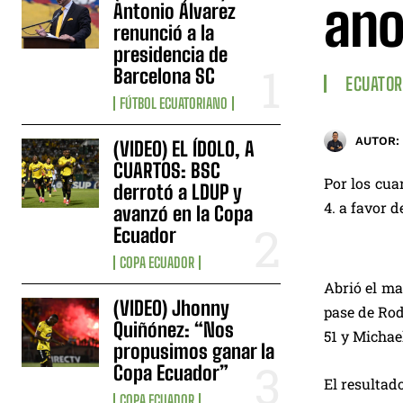
ano
Antonio Álvarez
renunció a la
presidencia de
Barcelona SC
ECUATOR
FÚTBOL ECUATORIANO
AUTOR:
(VIDEO) EL ÍDOLO, A
CUARTOS: BSC
Por los cua
derrotó a LDUP y
4. a favor de
avanzó en la Copa
Ecuador
COPA ECUADOR
Abrió el ma
(VIDEO) Jhonny
pase de Rod
Quiñónez: “Nos
51 y Michae
propusimos ganar la
Copa Ecuador”
El resultado
COPA ECUADOR