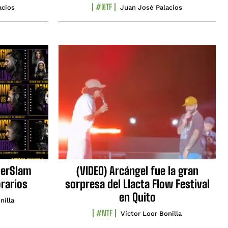
#NTF
acios
Juan José Palacios
erSlam
(VIDEO) Arcángel fue la gran
orarios
sorpresa del Llacta Flow Festival
en Quito
nilla
#NTF
Víctor Loor Bonilla