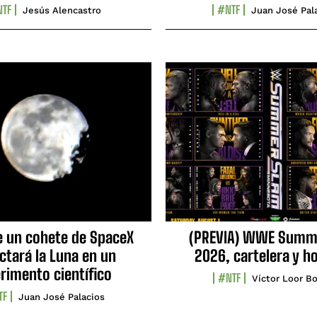
TF
#NTF
Jesús Alencastro
Juan José Pal
e un cohete de SpaceX
(PREVIA) WWE Summ
ctará la Luna en un
2026, cartelera y h
rimento científico
#NTF
Víctor Loor Bo
TF
Juan José Palacios