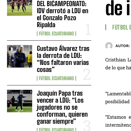
de 
DEL BICAMPEONATO:
IDV derrotó a LDU en
el Gonzalo Pozo
Ripalda
FÚTBOL 
FÚTBOL ECUATORIANO
AUTOR:
Gustavo Álvarez tras
la derrota de LDU:
Cristhian L
“Nos faltaron varias
de lo que h
cosas”
FÚTBOL ECUATORIANO
Joaquín Papa tras
“Lamentabl
vencer a LDU: “Los
posibilidad 
jugadores no se
conforman, quieren
“Estamos e
ganar siempre”
intermitenc
FÚTBOL ECUATORIANO