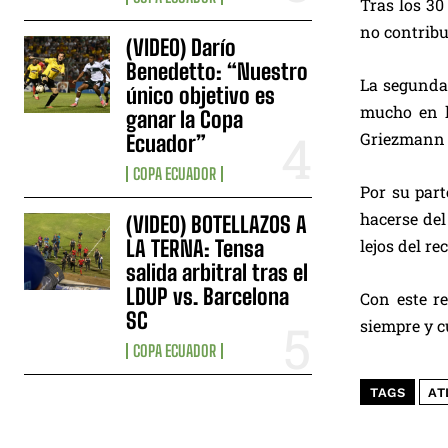
Tras los 30
no contribu
(VIDEO) Darío
Benedetto: “Nuestro
La segunda 
único objetivo es
mucho en l
ganar la Copa
Griezmann 
Ecuador”
COPA ECUADOR
Por su part
hacerse del
(VIDEO) BOTELLAZOS A
LA TERNA: Tensa
lejos del re
salida arbitral tras el
LDUP vs. Barcelona
Con este re
SC
siempre y c
COPA ECUADOR
TAGS
AT