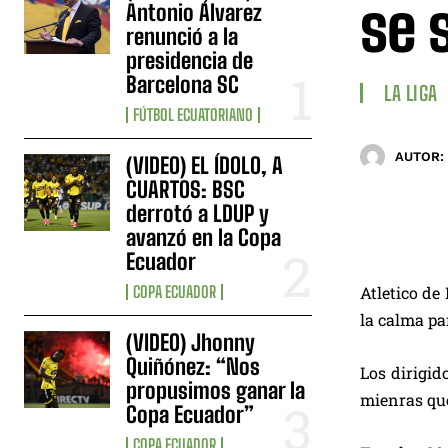
se 
Antonio Álvarez
renunció a la
presidencia de
Barcelona SC
LA LIGA
FÚTBOL ECUATORIANO
AUTOR:
(VIDEO) EL ÍDOLO, A
CUARTOS: BSC
derrotó a LDUP y
avanzó en la Copa
Ecuador
COPA ECUADOR
Atletico de
la calma par
(VIDEO) Jhonny
Quiñónez: “Nos
Los dirigid
propusimos ganar la
mienras que
Copa Ecuador”
COPA ECUADOR