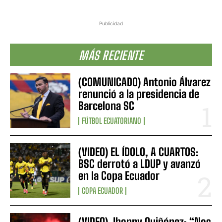
Publicidad
MÁS RECIENTE
(COMUNICADO) Antonio Álvarez
renunció a la presidencia de
Barcelona SC
FÚTBOL ECUATORIANO
(VIDEO) EL ÍDOLO, A CUARTOS:
BSC derrotó a LDUP y avanzó
en la Copa Ecuador
COPA ECUADOR
(VIDEO) Jhonny Quiñónez: “Nos