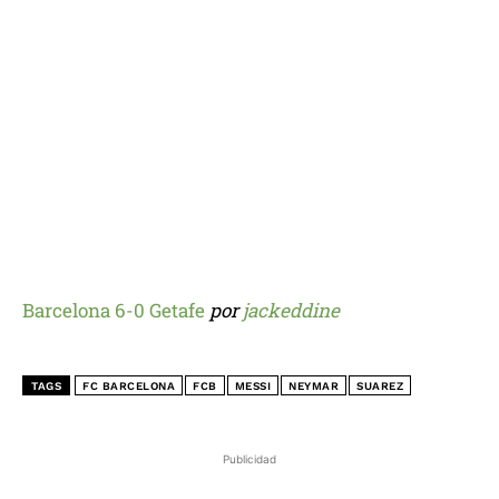
Barcelona 6-0 Getafe
por
jackeddine
TAGS
FC BARCELONA
FCB
MESSI
NEYMAR
SUAREZ
Publicidad