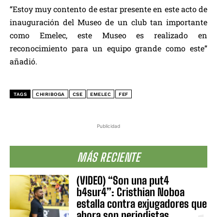
“Estoy muy contento de estar presente en este acto de
inauguración del Museo de un club tan importante
como Emelec, este Museo es realizado en
reconocimiento para un equipo grande como este”
añadió.
TAGS
CHIRIBOGA
CSE
EMELEC
FEF
Publicidad
MÁS RECIENTE
(VIDEO) “Son una put4
b4sur4”: Cristhian Noboa
estalla contra exjugadores que
ahora son periodistas