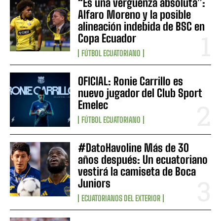
“Es una vergüenza absoluta”:
Alfaro Moreno y la posible
alineación indebida de BSC en
Copa Ecuador
FÚTBOL ECUATORIANO
OFICIAL: Ronie Carrillo es
nuevo jugador del Club Sport
Emelec
FÚTBOL ECUATORIANO
#DatoHavoline Más de 30
años después: Un ecuatoriano
vestirá la camiseta de Boca
Juniors
ECUATORIANOS DEL EXTERIOR