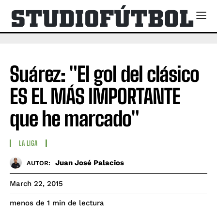
Suárez: "El gol del clásico
ES EL MÁS IMPORTANTE
que he marcado"
LA LIGA
Juan José Palacios
AUTOR:
March 22, 2015
de lectura
menos de 1
min