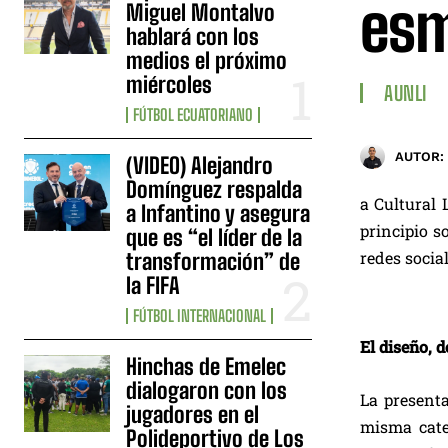
es
Miguel Montalvo
hablará con los
medios el próximo
miércoles
AUNLI
FÚTBOL ECUATORIANO
AUTOR:
(VIDEO) Alejandro
Domínguez respalda
a Cultural 
a Infantino y asegura
principio s
que es “el líder de la
redes socia
transformación” de
la FIFA
FÚTBOL INTERNACIONAL
El diseño, 
Hinchas de Emelec
dialogaron con los
La presenta
jugadores en el
misma cate
Polideportivo de Los