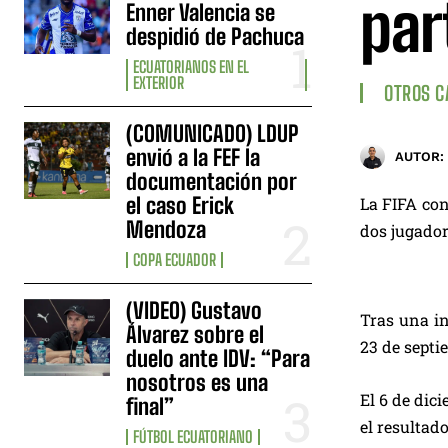
par
Enner Valencia se
despidió de Pachuca
ECUATORIANOS EN EL
EXTERIOR
OTROS 
(COMUNICADO) LDUP
envió a la FEF la
AUTOR:
documentación por
el caso Erick
La FIFA con
Mendoza
dos jugador
COPA ECUADOR
(VIDEO) Gustavo
Tras una in
Álvarez sobre el
23 de septi
duelo ante IDV: “Para
nosotros es una
El 6 de dic
final”
el resultad
FÚTBOL ECUATORIANO