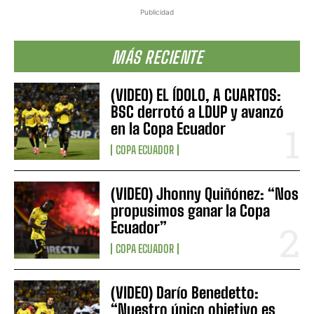
Publicidad
MÁS RECIENTE
(VIDEO) EL ÍDOLO, A CUARTOS:
BSC derrotó a LDUP y avanzó
en la Copa Ecuador
COPA ECUADOR
(VIDEO) Jhonny Quiñónez: “Nos
propusimos ganar la Copa
Ecuador”
COPA ECUADOR
(VIDEO) Darío Benedetto:
“Nuestro único objetivo es