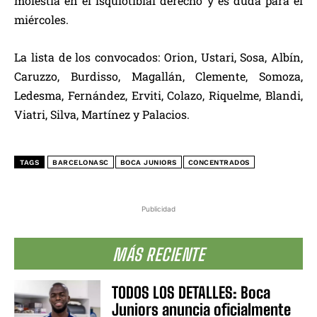
molestia en el isquiotibial derecho y es duda para el
miércoles.
La lista de los convocados: Orion, Ustari, Sosa, Albín,
Caruzzo, Burdisso, Magallán, Clemente, Somoza,
Ledesma, Fernández, Erviti, Colazo, Riquelme, Blandi,
Viatri, Silva, Martínez y Palacios.
TAGS
BARCELONASC
BOCA JUNIORS
CONCENTRADOS
Publicidad
MÁS RECIENTE
TODOS LOS DETALLES: Boca
Juniors anuncia oficialmente