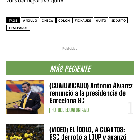
2013 del Deportivo Quito
TAGS
ANGULO
CHECA
COLON
FICHAJES
QUITO
SDQUITO
TRASPASOS
Publicidad
MÁS RECIENTE
(COMUNICADO) Antonio Álvarez
renunció a la presidencia de
Barcelona SC
FÚTBOL ECUATORIANO
(VIDEO) EL ÍDOLO, A CUARTOS:
BSC derrotó a LDUP y avanzó