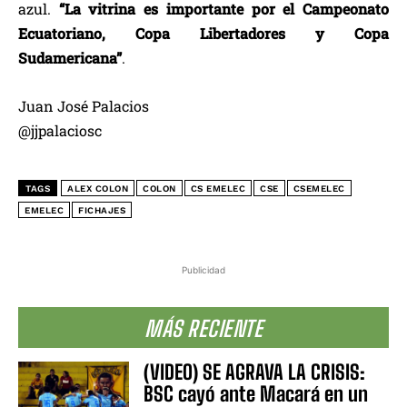
azul.
“La vitrina es importante por el Campeonato
Ecuatoriano, Copa Libertadores y Copa
Sudamericana”
.
Juan José Palacios
@jjpalaciosc
TAGS
ALEX COLON
COLON
CS EMELEC
CSE
CSEMELEC
EMELEC
FICHAJES
Publicidad
MÁS RECIENTE
(VIDEO) SE AGRAVA LA CRISIS:
BSC cayó ante Macará en un