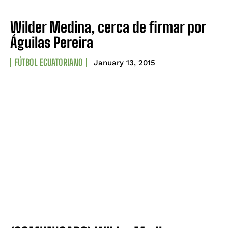
CONTACT
CONTACT
Wilder Medina, cerca de firmar por
PRIVACY POLICY
PRIVACY POLICY
Águilas Pereira
NEWSLETTER
NEWSLETTER
FÚTBOL ECUATORIANO
January 13, 2015