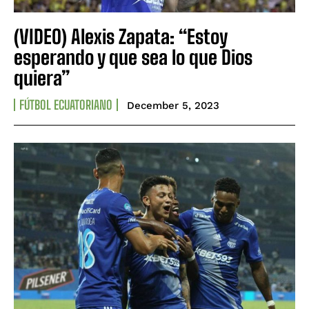
(VIDEO) Alexis Zapata: “Estoy
esperando y que sea lo que Dios
quiera”
FÚTBOL ECUATORIANO
December 5, 2023