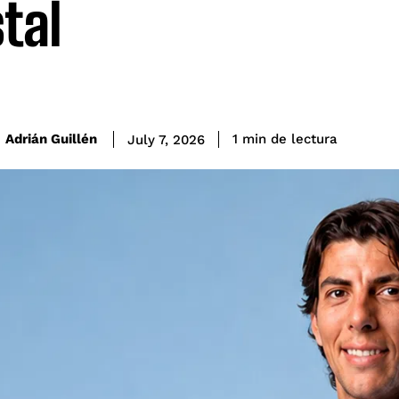
stal
de lectura
Adrián Guillén
1
min
July 7, 2026