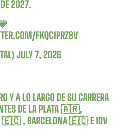
 DE 2027.
🩵
TTER.COM/FKQC1PRZ8V
STAL)
JULY 7, 2026
O Y A LO LARGO DE SU CARRERA
NTES DE LA PLATA 🇦🇷,
 🇪🇨 , BARCELONA 🇪🇨 E IDV