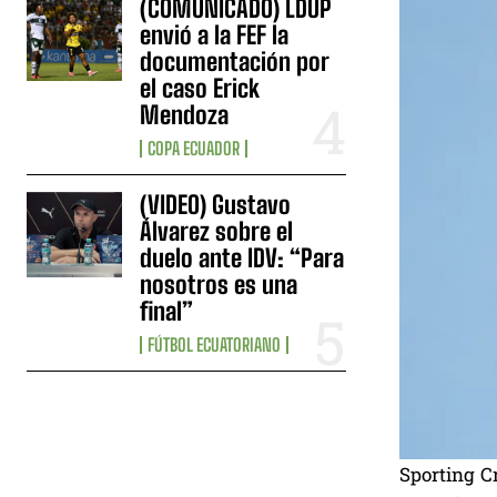
(COMUNICADO) LDUP
envió a la FEF la
documentación por
el caso Erick
Mendoza
COPA ECUADOR
(VIDEO) Gustavo
Álvarez sobre el
duelo ante IDV: “Para
nosotros es una
final”
FÚTBOL ECUATORIANO
Sporting C