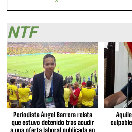
NTF
Periodista Ángel Barrera relata
Aquile
que estuvo detenido tras acudir
culpable
a una oferta laboral publicada en