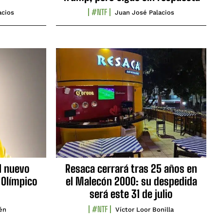
#NTF
acios
Juan José Palacios
l nuevo
Resaca cerrará tras 25 años en
 Olímpico
el Malecón 2000: su despedida
será este 31 de julio
#NTF
lén
Víctor Loor Bonilla