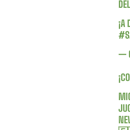
DEL
¡A
#S
— 
¡CO
MI
JUG
NEW