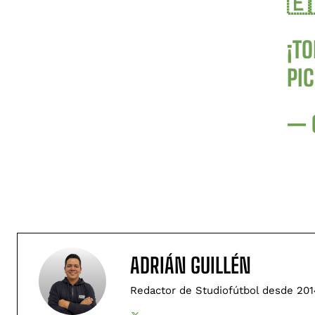
🇪
¡TO
PI
— 
ADRIÁN GUILLÉN
Redactor de Studiofútbol desde 201