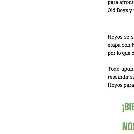
para afront
Old Boys y 
Hoyos se s
etapa con N
por lo que 
Todo apunt
rescindir s
Hoyos para 
¡BI
NO