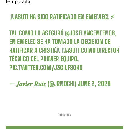
temporada.
¡NASUTI HA SIDO RATIFICADO EN EMEMEC! ⚡️
TAL COMO LO ASEGURÓ
@JOSELYNCENTENOB
,
EN EMELEC SE HA TOMADO LA DECISIÓN DE
RATIFICAR A CRISTIÁN NASUTI COMO DIRECTOR
TÉCNICO DEL PRIMER EQUIPO.
PIC.TWITTER.COM/J3GILFS0KO
— 𝑱𝒂𝒗𝒊𝒆𝒓 𝑹𝒖𝒊𝒛 (@JRNOCHI)
JUNE 3, 2026
Publicidad