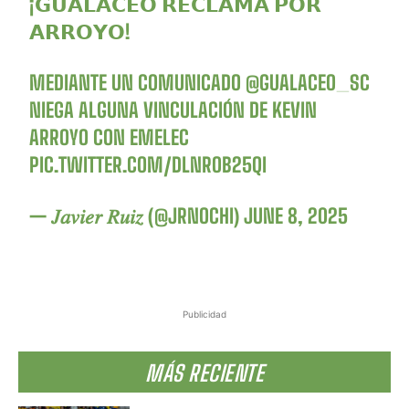
¡𝗚𝗨𝗔𝗟𝗔𝗖𝗘𝗢 𝗥𝗘𝗖𝗟𝗔𝗠𝗔 𝗣𝗢𝗥
𝗔𝗥𝗥𝗢𝗬𝗢!
MEDIANTE UN COMUNICADO
@GUALACEO_SC
NIEGA ALGUNA VINCULACIÓN DE KEVIN
ARROYO CON EMELEC
PIC.TWITTER.COM/DLNROB25QI
— 𝐽𝑎𝑣𝑖𝑒𝑟 𝑅𝑢𝑖𝑧 (@JRNOCHI)
JUNE 8, 2025
Publicidad
MÁS RECIENTE