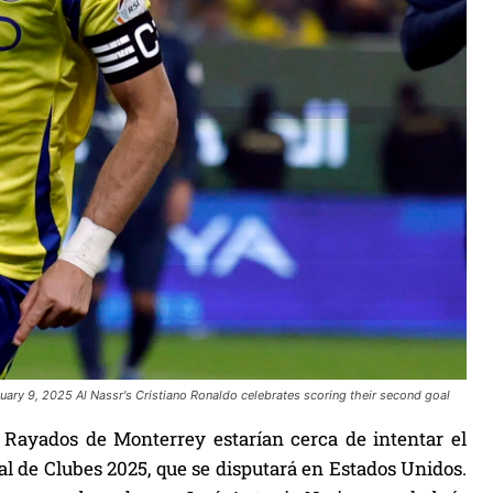
uary 9, 2025 Al Nassr's Cristiano Ronaldo celebrates scoring their second goal
s Rayados de Monterrey estarían cerca de intentar el
l de Clubes 2025, que se disputará en Estados Unidos.