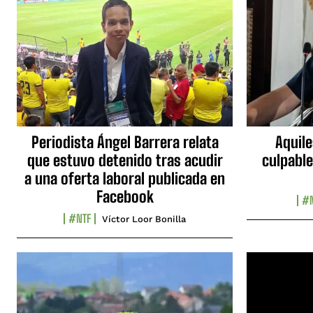
Periodista Ángel Barrera relata
Aquile
que estuvo detenido tras acudir
culpable
a una oferta laboral publicada en
Facebook
#N
#NTF
Víctor Loor Bonilla