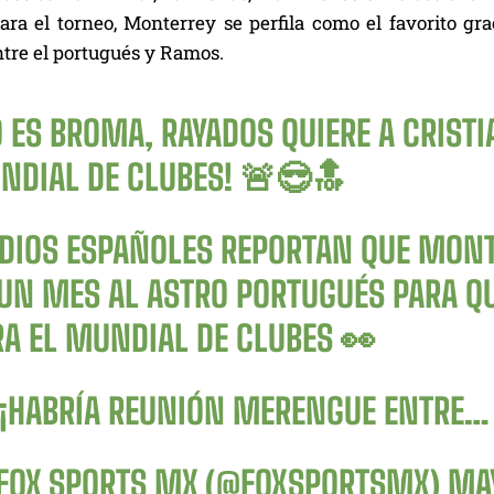
para el torneo, Monterrey se perfila como el favorito gr
ntre el portugués y Ramos.
 ES BROMA, RAYADOS QUIERE A CRIST
NDIAL DE CLUBES! 🚨😎🔝
DIOS ESPAÑOLES REPORTAN QUE MONT
 UN MES AL ASTRO PORTUGUÉS PARA QU
RA EL MUNDIAL DE CLUBES 👀
 ¡HABRÍA REUNIÓN MERENGUE ENTRE
FOX SPORTS MX (@FOXSPORTSMX)
MAY