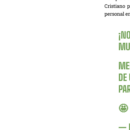
Cristiano 
personal e
¡NO
MU
ME
DE
PA
🤩
— 