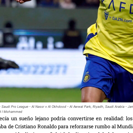
- Saudi Pro League - Al Nassr v Al Okhdood - Al Awwal Park, Riyadh, Saudi Arabia - Jan
d I Mohammed
ecía un sueño lejano podría convertirse en realidad: lo
mba de Cristiano Ronaldo para reforzarse rumbo al Mundia