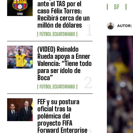
ante el TAS por el
SF
caso Félix Torres:
Recibirá cerca de un
millón de dólares
AUTOR:
FÚTBOL ECUATORIANO
(VIDEO) Reinaldo
Rueda apoya a Enner
Valencia: “Tiene todo
para ser ídolo de
Boca”
FÚTBOL ECUATORIANO
FEF y su postura
oficial tras la
polémica del
proyecto FIFA
Forward Enterprise