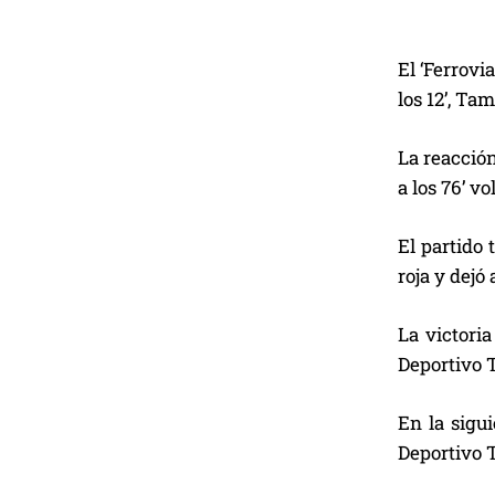
El ‘Ferrovi
los 12’, Ta
La reacción
a los 76’ v
El partido 
roja y dejó
La victori
Deportivo T
En la sigui
Deportivo T