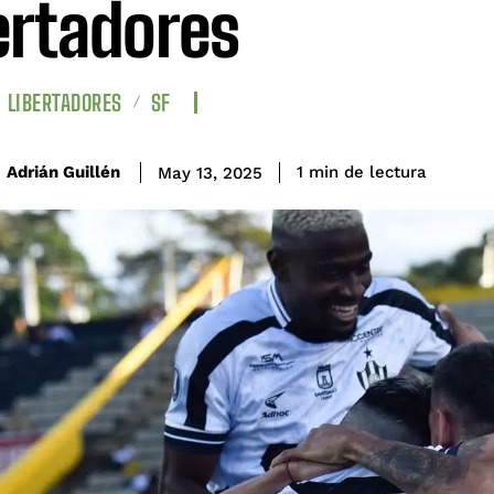
ertadores
LIBERTADORES
SF
de lectura
Adrián Guillén
1
min
May 13, 2025