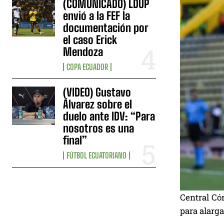
(COMUNICADO) LDUP
envió a la FEF la
documentación por
el caso Erick
Mendoza
COPA ECUADOR
(VIDEO) Gustavo
Álvarez sobre el
duelo ante IDV: “Para
nosotros es una
final”
FÚTBOL ECUATORIANO
Central Có
para alarga