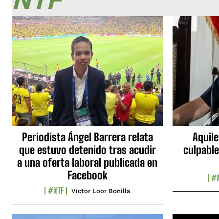
NTF
Periodista Ángel Barrera relata
Aquile
que estuvo detenido tras acudir
culpable
a una oferta laboral publicada en
Facebook
#N
#NTF
Víctor Loor Bonilla