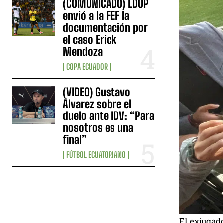
(COMUNICADO) LDUP
envió a la FEF la
documentación por
el caso Erick
Mendoza
COPA ECUADOR
(VIDEO) Gustavo
Álvarez sobre el
duelo ante IDV: “Para
nosotros es una
final”
FÚTBOL ECUATORIANO
El exjugado