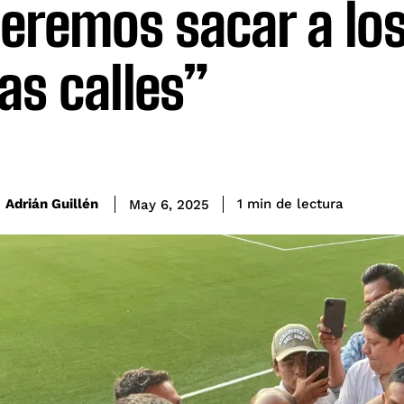
eremos sacar a los
las calles”
de lectura
Adrián Guillén
1
min
May 6, 2025