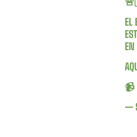
🚨
EL
EST
EN
AQU
📹
— 