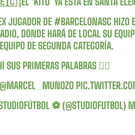
🇨 ¡EL ‘KITU’ YA ESTÁ EN SANTA ELE
 EX JUGADOR DE
#BARCELONASC
HIZO 
ADIO, DONDE HARÁ DE LOCAL SU EQUIP
 EQUIPO DE SEGUNDA CATEGORÍA.
Í SUS PRIMERAS PALABRAS 👇🏻
@MARCEL_MUNOZO
PIC.TWITTER.C
STUDIOFÚTBOL ⚽ (@STUDIOFUTBOL)
M