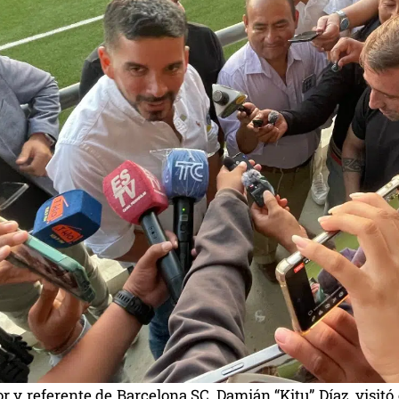
r y referente de Barcelona SC, Damián “Kitu” Díaz, visitó