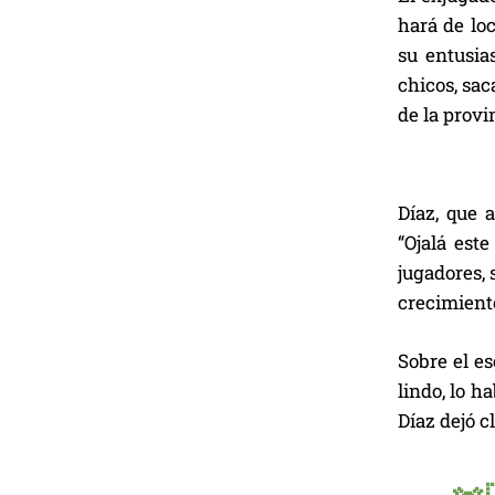
hará de lo
su entusia
chicos, sac
de la provi
Díaz, que 
“Ojalá est
jugadores, 
crecimien
Sobre el es
lindo, lo h
Díaz dejó c