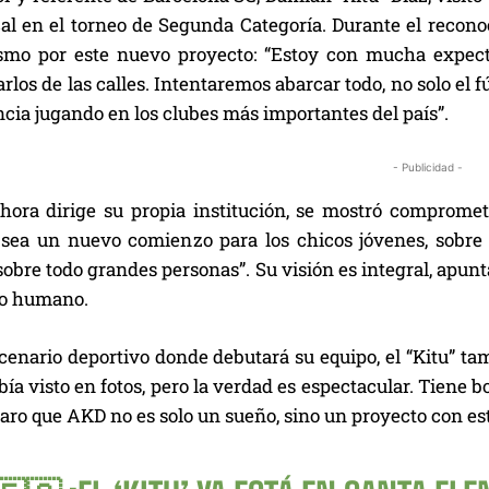
cal en el torneo de Segunda Categoría. Durante el recon
smo por este nuevo proyecto: “Estoy con mucha expecta
arlos de las calles. Intentaremos abarcar todo, no solo el
ncia jugando en los clubes más importantes del país”.
- Publicidad -
ahora dirige su propia institución, se mostró compromet
e sea un nuevo comienzo para los chicos jóvenes, sobre
sobre todo grandes personas”. Su visión es integral, apun
to humano.
cenario deportivo donde debutará su equipo, el “Kitu” ta
abía visto en fotos, pero la verdad es espectacular. Tiene 
laro que AKD no es solo un sueño, sino un proyecto con es