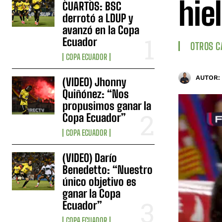
hie
CUARTOS: BSC
derrotó a LDUP y
avanzó en la Copa
Ecuador
OTROS 
COPA ECUADOR
AUTOR:
(VIDEO) Jhonny
Quiñónez: “Nos
propusimos ganar la
Copa Ecuador”
COPA ECUADOR
(VIDEO) Darío
Benedetto: “Nuestro
único objetivo es
ganar la Copa
Ecuador”
COPA ECUADOR