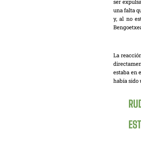
ser expulsa
una falta q
y, al no e
Bengoetxe
La reacción
directament
estaba en 
había sido 
RUD
ES