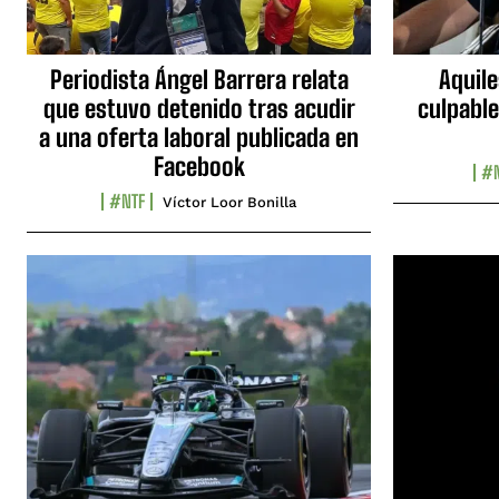
Periodista Ángel Barrera relata
Aquile
que estuvo detenido tras acudir
culpable
a una oferta laboral publicada en
Facebook
#N
#NTF
Víctor Loor Bonilla