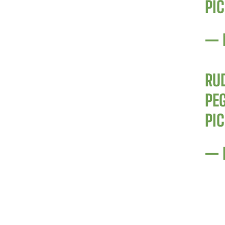
PI
— 
RUD
PE
PI
— 