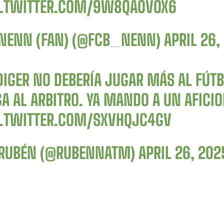
C.TWITTER.COM/9W8QAOVOX6
NENN (FAN) (@FCB_NENN)
APRIL 26,
IGER NO DEBERÍA JUGAR MÁS AL FÚTB
GA AL ARBITRO. YA MANDO A UN AFICI
C.TWITTER.COM/SXVHQJC4GV
RUBÉN (@RUBENNATM)
APRIL 26, 202