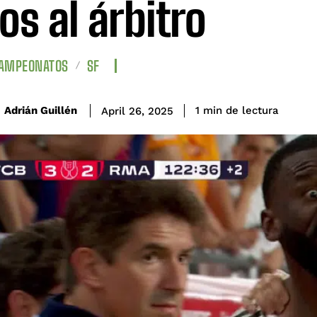
los al árbitro
CAMPEONATOS
SF
de lectura
Adrián Guillén
1
min
April 26, 2025