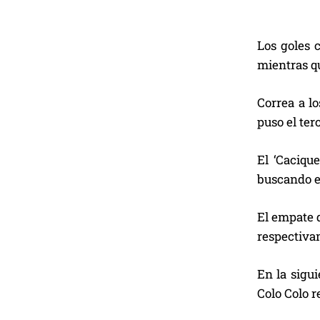
Los goles 
mientras qu
Correa a l
puso el te
El ‘Cacique
buscando el
El empate d
respectiva
En la sigui
Colo Colo r