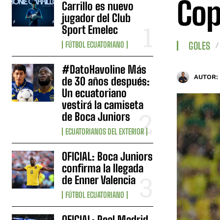
Cop
Carrillo es nuevo
jugador del Club
Sport Emelec
FÚTBOL ECUATORIANO
GOLES
#DatoHavoline Más
AUTOR:
de 30 años después:
Un ecuatoriano
vestirá la camiseta
de Boca Juniors
ECUATORIANOS DEL EXTERIOR
OFICIAL: Boca Juniors
confirma la llegada
de Enner Valencia
FÚTBOL ECUATORIANO
OFICIAL: Real Madrid