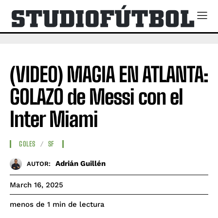
(VIDEO) MAGIA EN ATLANTA:
GOLAZO de Messi con el
Inter Miami
GOLES
SF
Adrián Guillén
AUTOR:
March 16, 2025
de lectura
menos de 1
min