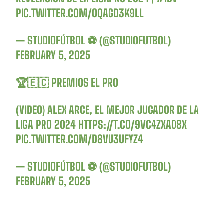
PIC.TWITTER.COM/OQAGD3K9LL
— STUDIOFÚTBOL ⚽ (@STUDIOFUTBOL)
FEBRUARY 5, 2025
🏆​🇪🇨 PREMIOS EL PRO​
(VIDEO) ALEX ARCE, EL MEJOR JUGADOR DE LA
LIGA PRO 2024
HTTPS://T.CO/9VC4ZXAO8X
PIC.TWITTER.COM/D8VU3UFYZ4
— STUDIOFÚTBOL ⚽ (@STUDIOFUTBOL)
FEBRUARY 5, 2025