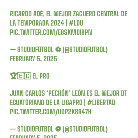
RICARDO ADÉ, EL MEJOR ZAGUERO CENTRAL DE
LA TEMPORADA 2024 |
#LDU
PIC.TWITTER.COM/E8SKMDIBPN
— STUDIOFÚTBOL ⚽ (@STUDIOFUTBOL)
FEBRUARY 5, 2025
🏆🇪🇨 EL PRO
JUAN CARLOS ‘PECHÓN’ LEÓN ES EL MEJOR DT
ECUATORIANO DE LA LIGAPRO |
#LIBERTAD
PIC.TWITTER.COM/U0P2K8R47H
— STUDIOFÚTBOL ⚽ (@STUDIOFUTBOL)