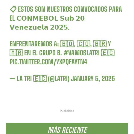
📋 ESTOS SON NUESTROS CONVOCADOS PARA
EL 𝗖𝗢𝗡𝗠𝗘𝗕𝗢𝗟 𝗦𝘂𝗯 𝟮𝟬
𝗩𝗲𝗻𝗲𝘇𝘂𝗲𝗹𝗮 𝟮𝟬𝟮𝟱.
ENFRENTAREMOS A: 🇧🇴, 🇨🇴, 🇧🇷 Y
🇦🇷 EN EL GRUPO B.
#VAMOSLATRI
🇪🇨
PIC.TWITTER.COM/YXPQFAYTN4
— LA TRI 🇪🇨 (@LATRI)
JANUARY 5, 2025
Publicidad
MÁS RECIENTE