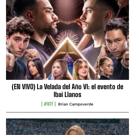
(EN VIVO) La Velada del Año VI: el evento de
Ibai Llanos
#NTF
Brian Campoverde