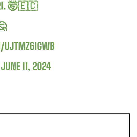
I. 🤯🇪🇨
🤔
M/UJTMZ6IGWB
)
JUNE 11, 2024