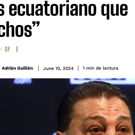
 ecuatoriano que
chos”
SF
de lectura
Adrián Guillén
1
min
June 10, 2024