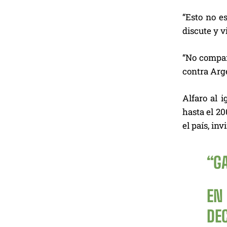
“Esto no es
discute y v
“No compart
contra Arg
Alfaro al i
hasta el 20
el país, in
“G
EN
DE