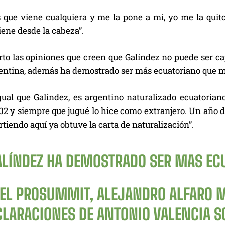
 que viene cualquiera y me la pone a mí, yo me la quito 
iene desde la cabeza”.
o las opiniones que creen que Galíndez no puede ser capi
entina, además ha demostrado ser más ecuatoriano que m
gual que Galíndez, es argentino naturalizado ecuatoriano
02 y siempre que jugué lo hice como extranjero. Un año d
virtiendo aquí ya obtuve la carta de naturalización”.
ALÍNDEZ HA DEMOSTRADO SER MAS EC
 EL PROSUMMIT, ALEJANDRO ALFARO M
CLARACIONES DE ANTONIO VALENCIA SO