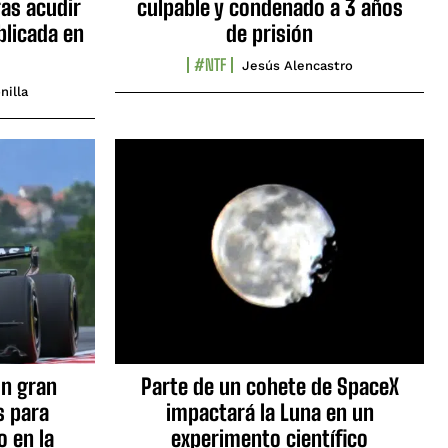
as acudir
culpable y condenado a 3 años
blicada en
de prisión
#NTF
Jesús Alencastro
nilla
n gran
Parte de un cohete de SpaceX
s para
impactará la Luna en un
o en la
experimento científico