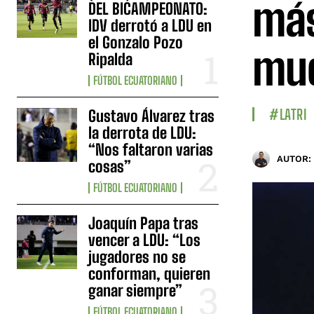
más
DEL BICAMPEONATO:
IDV derrotó a LDU en
el Gonzalo Pozo
mu
Ripalda
FÚTBOL ECUATORIANO
#LATRI
Gustavo Álvarez tras
la derrota de LDU:
“Nos faltaron varias
AUTOR:
cosas”
FÚTBOL ECUATORIANO
Joaquín Papa tras
vencer a LDU: “Los
jugadores no se
conforman, quieren
ganar siempre”
FÚTBOL ECUATORIANO