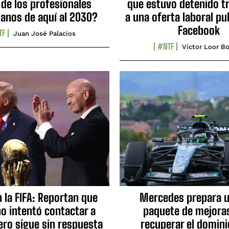
 de los profesionales
que estuvo detenido tr
ianos de aquí al 2030?
a una oferta laboral pu
Facebook
TF
Juan José Palacios
#NTF
Víctor Loor Bo
n la FIFA: Reportan que
Mercedes prepara u
no intentó contactar a
paquete de mejora
ero sigue sin respuesta
recuperar el domini