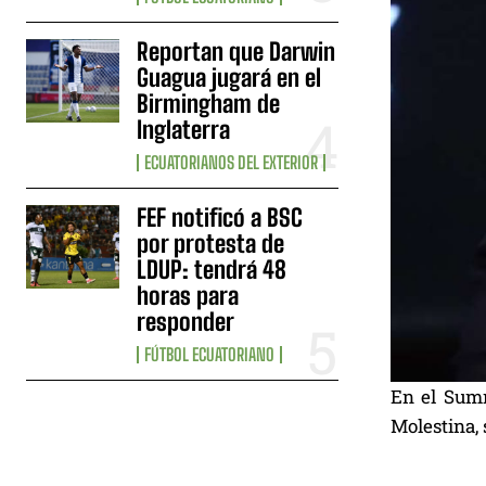
Reportan que Darwin
Guagua jugará en el
Birmingham de
Inglaterra
ECUATORIANOS DEL EXTERIOR
FEF notificó a BSC
por protesta de
LDUP: tendrá 48
horas para
responder
FÚTBOL ECUATORIANO
En el Summ
Molestina, 