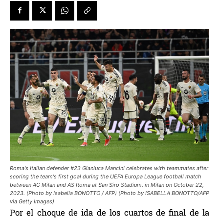
Roma's Italian defender #23 Gianluca Mancini celebrates with teammates after
scoring the team's first goal during the UEFA Europa League football match
between AC Milan and AS Roma at San Siro Stadium, in Milan on October 22,
2023. (Photo by Isabella BONOTTO / AFP) (Photo by ISABELLA BONOTTO/AFP
via Getty Images)
Por el choque de ida de los cuartos de final de la