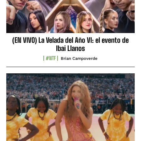
(EN VIVO) La Velada del Año VI: el evento de
Ibai Llanos
#NTF
Brian Campoverde