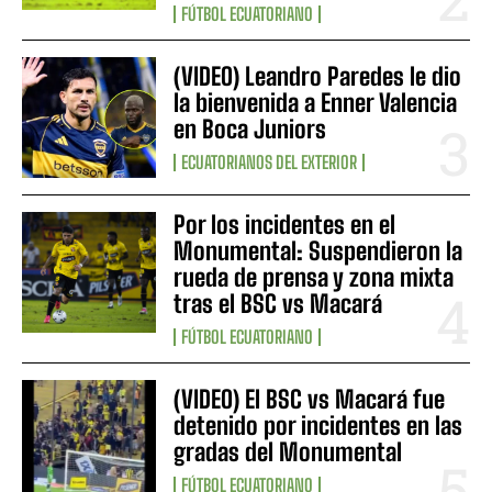
FÚTBOL ECUATORIANO
(VIDEO) Leandro Paredes le dio
la bienvenida a Enner Valencia
en Boca Juniors
ECUATORIANOS DEL EXTERIOR
Por los incidentes en el
Monumental: Suspendieron la
rueda de prensa y zona mixta
tras el BSC vs Macará
FÚTBOL ECUATORIANO
(VIDEO) El BSC vs Macará fue
detenido por incidentes en las
gradas del Monumental
FÚTBOL ECUATORIANO