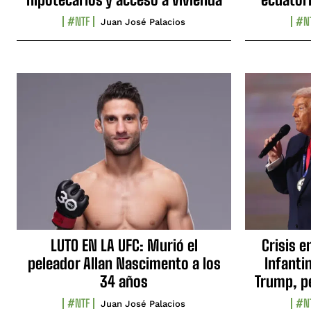
#NTF
#N
Juan José Palacios
LUTO EN LA UFC: Murió el
Crisis e
peleador Allan Nascimento a los
Infanti
34 años
Trump, p
#NTF
#N
Juan José Palacios