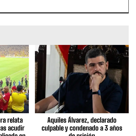
ra relata
Aquiles Álvarez, declarado
as acudir
culpable y condenado a 3 años
blicada en
de prisión