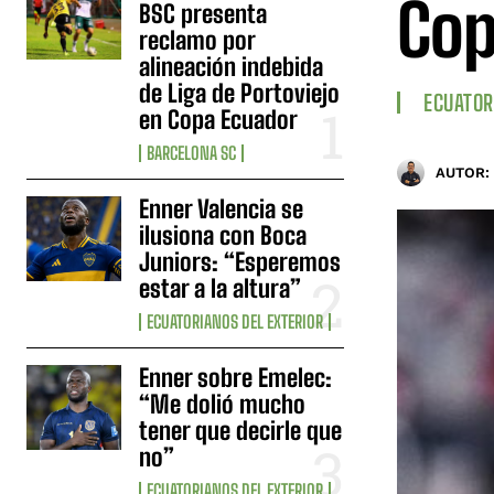
Cop
BSC presenta
reclamo por
alineación indebida
de Liga de Portoviejo
ECUATOR
en Copa Ecuador
BARCELONA SC
AUTOR:
Enner Valencia se
ilusiona con Boca
Juniors: “Esperemos
estar a la altura”
ECUATORIANOS DEL EXTERIOR
Enner sobre Emelec:
“Me dolió mucho
tener que decirle que
no”
ECUATORIANOS DEL EXTERIOR