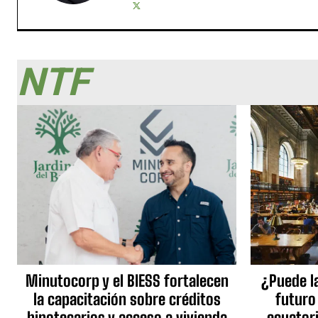
NTF
Minutocorp y el BIESS fortalecen
¿Puede l
la capacitación sobre créditos
futuro
hipotecarios y acceso a vivienda
ecuator