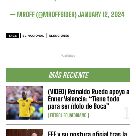
— MROFF (@MROFFSIDER)
JANUARY 12, 2024
TAGS
EL NACIONAL
ELECCIONES
Publicidad
MÁS RECIENTE
(VIDEO) Reinaldo Rueda apoya a
Enner Valencia: “Tiene todo
para ser ídolo de Boca”
FÚTBOL ECUATORIANO
FEF y su postura oficial tras la