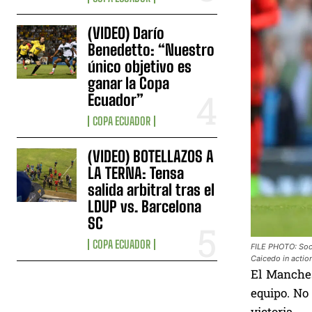
(VIDEO) Darío
Benedetto: “Nuestro
único objetivo es
ganar la Copa
Ecuador”
COPA ECUADOR
(VIDEO) BOTELLAZOS A
LA TERNA: Tensa
salida arbitral tras el
LDUP vs. Barcelona
SC
COPA ECUADOR
FILE PHOTO: Socc
Caicedo in actio
El Manches
equipo. No 
victoria.