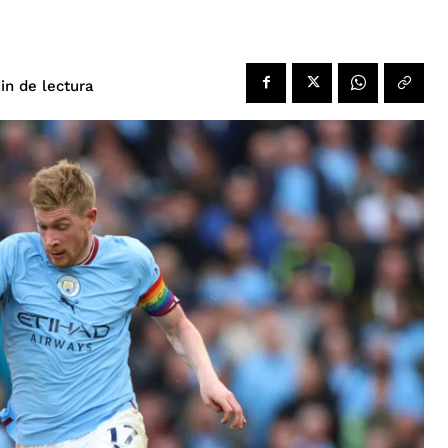
de lectura
in