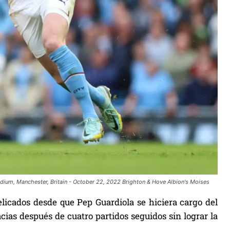
adium, Manchester, Britain - October 22, 2022 Brighton & Hove Albion's Moises
icados desde que Pep Guardiola se hiciera cargo del
cias después de cuatro partidos seguidos sin lograr la