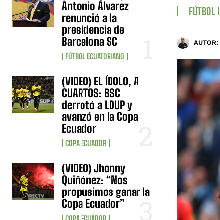
Antonio Álvarez
FÚTBOL 
renunció a la
presidencia de
Barcelona SC
AUTOR:
FÚTBOL ECUATORIANO
(VIDEO) EL ÍDOLO, A
CUARTOS: BSC
derrotó a LDUP y
avanzó en la Copa
Ecuador
COPA ECUADOR
(VIDEO) Jhonny
Quiñónez: “Nos
propusimos ganar la
Copa Ecuador”
COPA ECUADOR