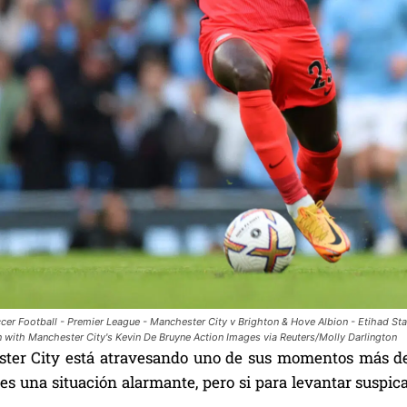
er Football - Premier League - Manchester City v Brighton & Hove Albion - Etihad St
n with Manchester City's Kevin De Bruyne Action Images via Reuters/Molly Darlington
ter City está atravesando uno de sus momentos más del
es una situación alarmante, pero si para levantar suspica