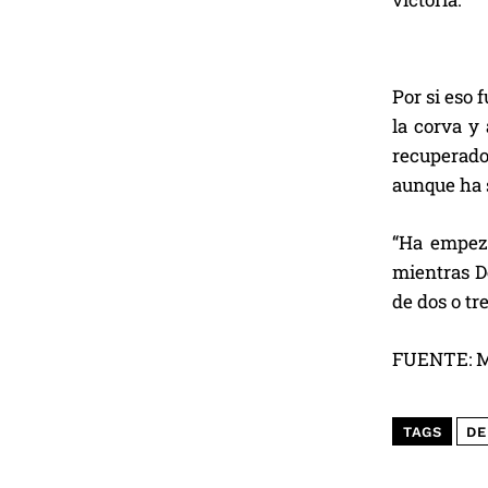
Por si eso 
la corva y
recuperado
aunque ha s
“Ha empeza
mientras D
de dos o tr
FUENTE: 
TAGS
DE