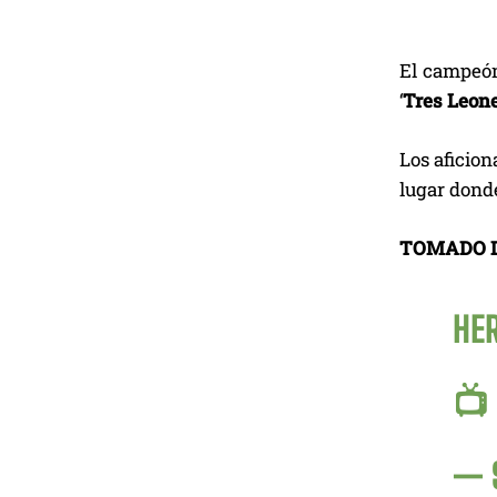
El campeó
‘
Tres Leon
Los aficion
lugar dond
TOMADO 
HE
📺
— 