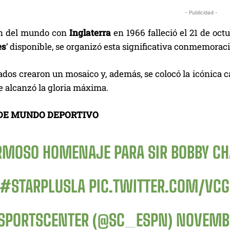
- Publicidad -
n del mundo con
Inglaterra
en 1966 falleció el 21 de oct
es
’ disponible, se organizó esta significativa conmemorac
ados crearon un mosaico y, además, se colocó la icónica 
e alcanzó la gloria máxima.
DE MUNDO DEPORTIVO
RMOSO HOMENAJE PARA SIR BOBBY CH
#STARPLUSLA
PIC.TWITTER.COM/VC
SPORTSCENTER (@SC_ESPN)
NOVEMBE