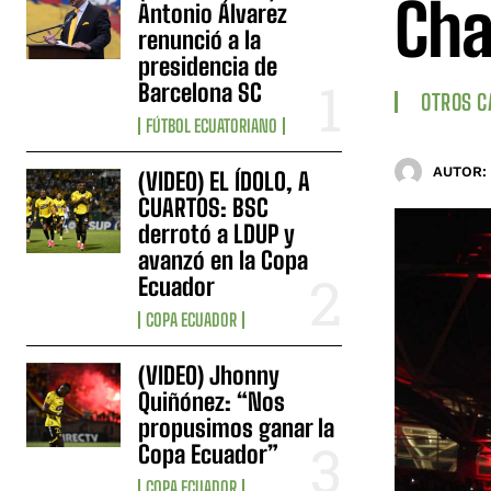
Cha
Antonio Álvarez
renunció a la
presidencia de
Barcelona SC
OTROS 
FÚTBOL ECUATORIANO
AUTOR:
(VIDEO) EL ÍDOLO, A
CUARTOS: BSC
derrotó a LDUP y
avanzó en la Copa
Ecuador
COPA ECUADOR
(VIDEO) Jhonny
Quiñónez: “Nos
propusimos ganar la
Copa Ecuador”
COPA ECUADOR