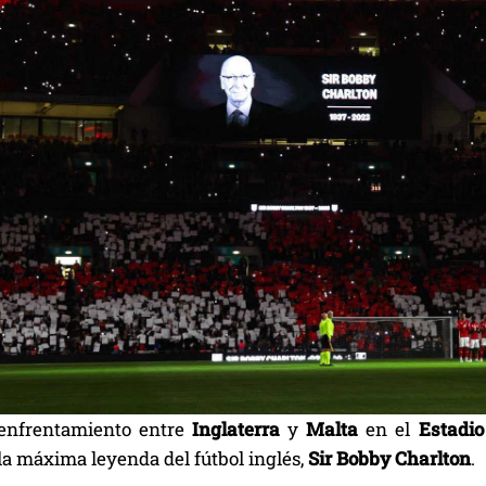
 enfrentamiento entre
Inglaterra
y
Malta
en el
Estadi
la máxima leyenda del fútbol inglés,
Sir Bobby Charlton
.