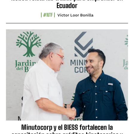
Ecuador
#NTF
Víctor Loor Bonilla
Minutocorp y el BIESS fortalecen la