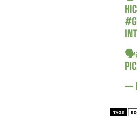
HI
#G
IN
🗣
PI
— 
TAGS
ED