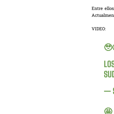
Entre ello
Actualment
VIDEO:
🥹⚪
LO
SU
— 
🤩 