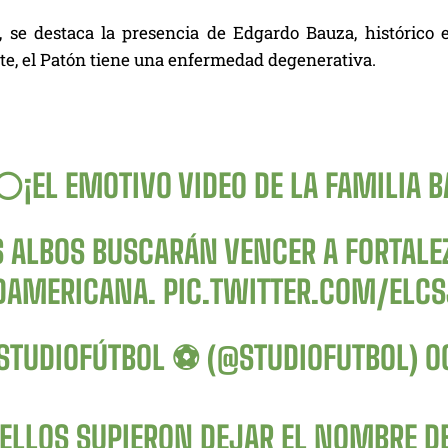
s, se destaca la presencia de Edgardo Bauza, histórico
e, el Patón tiene una enfermedad degenerativa.
️¡EL EMOTIVO VIDEO DE LA FAMILIA B
S ALBOS BUSCARÁN VENCER A FORTALEZ
DAMERICANA.
PIC.TWITTER.COM/ELC
STUDIOFÚTBOL ⚽ (@STUDIOFUTBOL)
O
ELLOS SUPIERON DEJAR EL NOMBRE DE