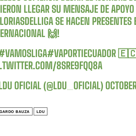
CIERON LLEGAR SU MENSAJE DE APOYO 
LORIASDELLIGA
SE HACEN PRESENTES E
TERNACIONAL 🙌!
#VAMOSLIGA
#VAPORTIECUADOR
🇪
C.TWITTER.COM/8SRE9FQQ8A
LDU OFICIAL (@LDU_OFICIAL)
OCTOBER
GARDO BAUZA
LDU