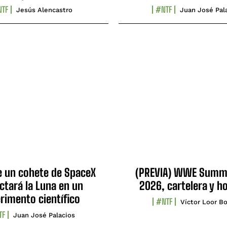
TF
#NTF
Jesús Alencastro
Juan José Pal
e un cohete de SpaceX
(PREVIA) WWE Summ
ctará la Luna en un
2026, cartelera y h
rimento científico
#NTF
Víctor Loor Bo
TF
Juan José Palacios