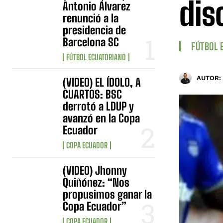
dis
Antonio Álvarez
renunció a la
presidencia de
Barcelona SC
FÚTBOL 
FÚTBOL ECUATORIANO
AUTOR:
(VIDEO) EL ÍDOLO, A
CUARTOS: BSC
derrotó a LDUP y
avanzó en la Copa
Ecuador
COPA ECUADOR
(VIDEO) Jhonny
Quiñónez: “Nos
propusimos ganar la
Copa Ecuador”
COPA ECUADOR