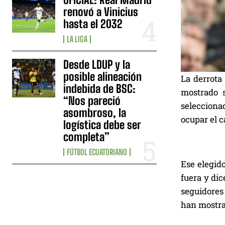
renovó a Vinicius
hasta el 2032
LA LIGA
Desde LDUP y la
posible alineación
La derrota
indebida de BSC:
mostrado 
“Nos pareció
selecciona
asombroso, la
ocupar el c
logística debe ser
completa”
FÚTBOL ECUATORIANO
Ese elegid
fuera y dic
seguidores 
han mostrad