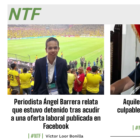
NTF
Periodista Ángel Barrera relata
Aquile
que estuvo detenido tras acudir
culpable
a una oferta laboral publicada en
Facebook
#N
#NTF
Víctor Loor Bonilla