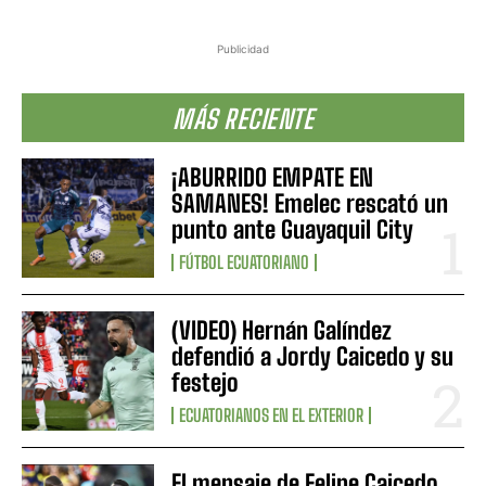
Publicidad
MÁS RECIENTE
¡ABURRIDO EMPATE EN
SAMANES! Emelec rescató un
punto ante Guayaquil City
FÚTBOL ECUATORIANO
(VIDEO) Hernán Galíndez
defendió a Jordy Caicedo y su
festejo
ECUATORIANOS EN EL EXTERIOR
El mensaje de Felipe Caicedo