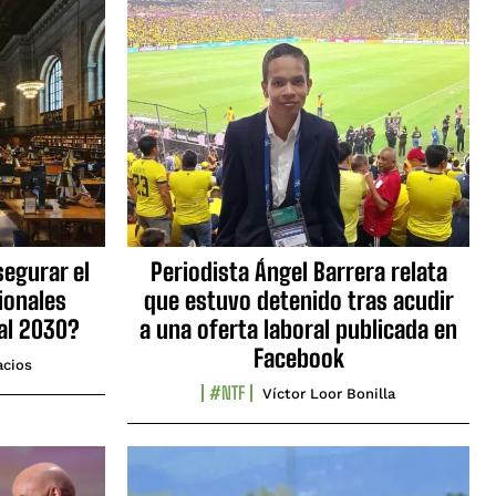
egurar el
Periodista Ángel Barrera relata
ionales
que estuvo detenido tras acudir
al 2030?
a una oferta laboral publicada en
Facebook
acios
#NTF
Víctor Loor Bonilla