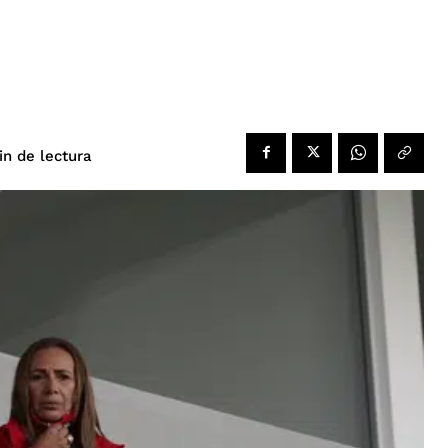
de lectura
in