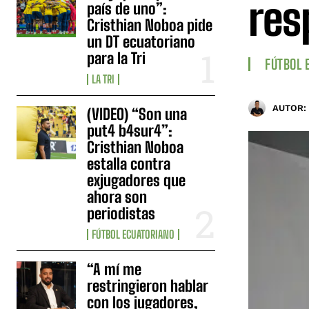
res
país de uno”:
Cristhian Noboa pide
un DT ecuatoriano
para la Tri
FÚTBOL 
LA TRI
AUTOR:
(VIDEO) “Son una
put4 b4sur4”:
Cristhian Noboa
estalla contra
exjugadores que
ahora son
periodistas
FÚTBOL ECUATORIANO
“A mí me
restringieron hablar
con los jugadores,