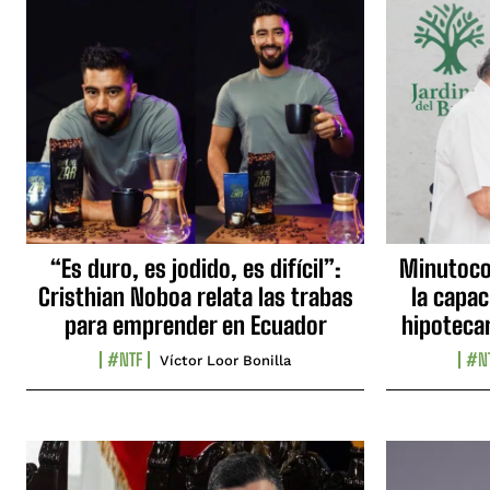
“Es duro, es jodido, es difícil”:
Minutocor
Cristhian Noboa relata las trabas
la capac
para emprender en Ecuador
hipotecar
#NTF
#N
Víctor Loor Bonilla