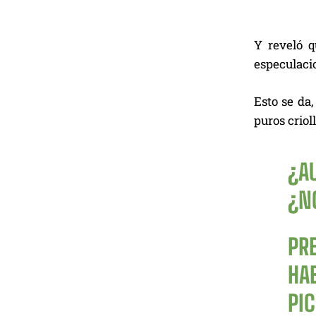
Y reveló 
especulaci
Esto se da
puros criol
¿A
¿N
PRE
HA
PI