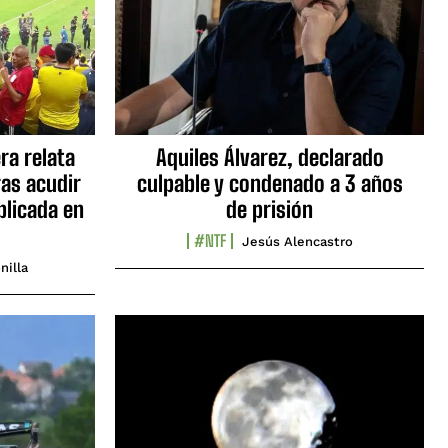
ra relata
Aquiles Álvarez, declarado
as acudir
culpable y condenado a 3 años
blicada en
de prisión
#NTF
Jesús Alencastro
nilla