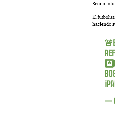
Según infor
El futbolis
haciendo su
🚨
REF
*️
BO
ℹ️P
— 