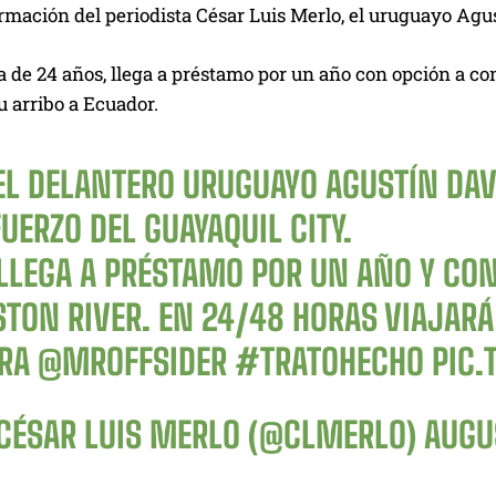
mación del periodista César Luis Merlo, el uruguayo Agus
ta de 24 años, llega a préstamo por un año con opción a c
 arribo a Ecuador.
EL DELANTERO URUGUAYO AGUSTÍN DAVI
UERZO DEL GUAYAQUIL CITY.
⃣LLEGA A PRÉSTAMO POR UN AÑO Y CO
STON RIVER. EN 24/48 HORAS VIAJARÁ
ARA
@MROFFSIDER
#TRATOHECHO
PIC
CÉSAR LUIS MERLO (@CLMERLO)
AUGU