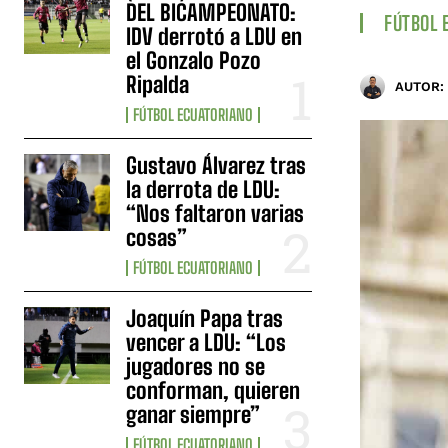
DEL BICAMPEONATO:
FÚTBOL 
IDV derrotó a LDU en
el Gonzalo Pozo
Ripalda
AUTOR:
FÚTBOL ECUATORIANO
Gustavo Álvarez tras
la derrota de LDU:
“Nos faltaron varias
cosas”
FÚTBOL ECUATORIANO
Joaquín Papa tras
vencer a LDU: “Los
jugadores no se
conforman, quieren
ganar siempre”
FÚTBOL ECUATORIANO