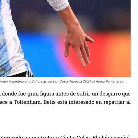
ween Argentina and Bolivia as part of Copa America 2021 at Arena Pantanal on
, donde fue gran figura antes de sufrir un desgarro que
ce a Tottenham. Betis está interesado en repatriar al
teresado en contratar a Gio Lo Celso. El club español,