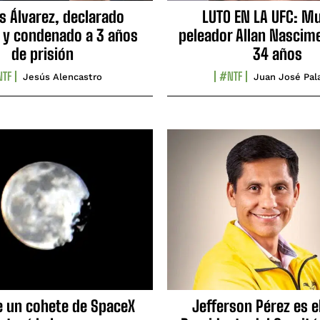
s Álvarez, declarado
LUTO EN LA UFC: Mu
 y condenado a 3 años
peleador Allan Nascime
de prisión
34 años
TF
#NTF
Jesús Alencastro
Juan José Pal
e un cohete de SpaceX
Jefferson Pérez es e