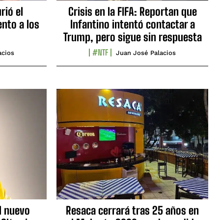
rió el
Crisis en la FIFA: Reportan que
nto a los
Infantino intentó contactar a
Trump, pero sigue sin respuesta
#NTF
acios
Juan José Palacios
l nuevo
Resaca cerrará tras 25 años en