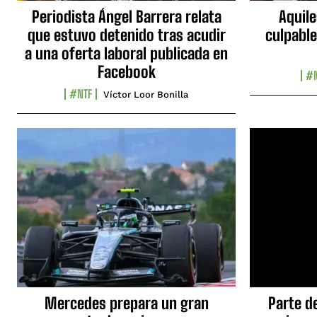
Periodista Ángel Barrera relata
Aquile
que estuvo detenido tras acudir
culpable
a una oferta laboral publicada en
Facebook
#N
#NTF
Víctor Loor Bonilla
Mercedes prepara un gran
Parte d