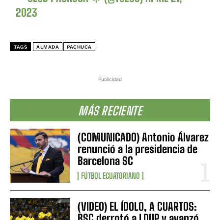
2023
TAGS
ALMADA
PACHUCA
Publicidad
MÁS RECIENTE
(COMUNICADO) Antonio Álvarez
renunció a la presidencia de
Barcelona SC
FÚTBOL ECUATORIANO
(VIDEO) EL ÍDOLO, A CUARTOS:
BSC derrotó a LDUP y avanzó