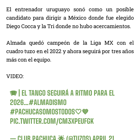
El entrenador uruguayo sonó como un posible
candidato para dirigir a México donde fue elegido
Diego Cocca y la Tri donde no hubo acercamientos.
Almada quedó campeón de la Liga MX con el
cuadro tuzo en el 2022 y ahora seguirá por tres años
más con el equipo.
VIDEO:
🪗 | EL TANGO SEGUIRÁ A RITMO PARA EL
2026…
#ALMADISMO
#PACHUCASOMOSTODOS
🤍💙
PIC.TWITTER.COM/CM3XPEUFGK
— CLUB PACHUCA 🌟 (@TUZOS)
APRIL 21,