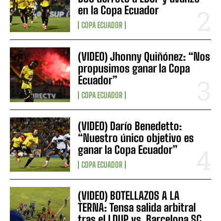
en la Copa Ecuador
COPA ECUADOR
(VIDEO) Jhonny Quiñónez: “Nos
propusimos ganar la Copa
Ecuador”
COPA ECUADOR
(VIDEO) Darío Benedetto:
“Nuestro único objetivo es
ganar la Copa Ecuador”
COPA ECUADOR
(VIDEO) BOTELLAZOS A LA
TERNA: Tensa salida arbitral
tras el LDUP vs. Barcelona SC