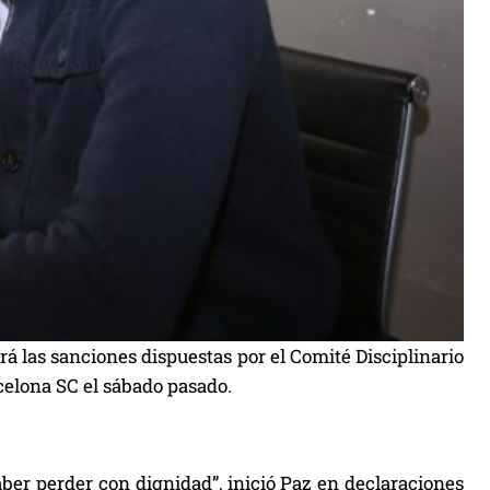
rá las sanciones dispuestas por el Comité Disciplinario
rcelona SC el sábado pasado.
ber perder con dignidad”, inició Paz en declaraciones