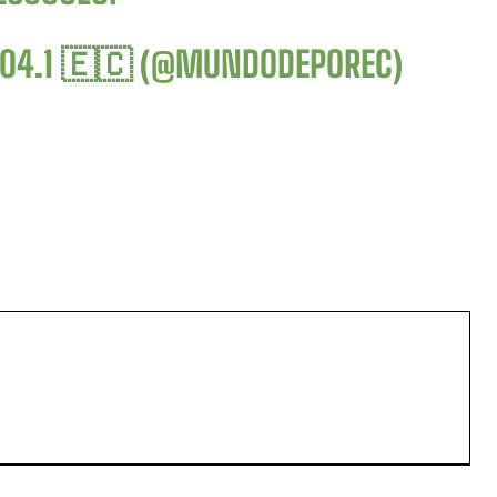
104.1 🇪🇨 (@MUNDODEPOREC)