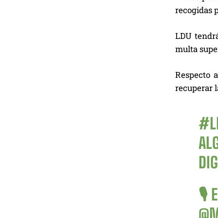
recogidas 
LDU tendrá
multa super
Respecto a
recuperar l
#L
AL
DI
🎙️
@M