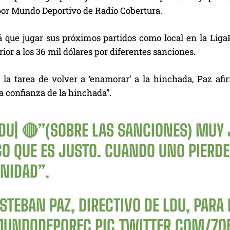
por Mundo Deportivo de Radio Cobertura.
 que jugar sus próximos partidos como local en la Liga
ior a los 36 mil dólares por diferentes sanciones.
 la tarea de volver a ‘enamorar’ a la hinchada, Paz afi
a confianza de la hinchada”.
DU
| 🔴”(SOBRE LAS SANCIONES) MUY 
GO QUE ES JUSTO. CUANDO UNO PIERDE
GNIDAD”.
 ESTEBAN PAZ, DIRECTIVO DE LDU, PAR
UNDODEPOREC
PIC.TWITTER.COM/7O