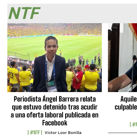
NTF
Periodista Ángel Barrera relata
Aquile
que estuvo detenido tras acudir
culpable
a una oferta laboral publicada en
Facebook
#N
#NTF
Víctor Loor Bonilla